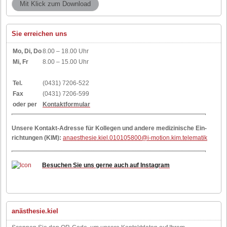
Sie erreichen uns
Mo, Di, Do
8.00 – 18.00 Uhr
Mi, Fr
8.00 – 15.00 Uhr
Tel.
(0431) 7206-522
Fax
(0431) 7206-599
oder per
Kontaktformular
Un­se­re Kon­takt-Adres­se für Kol­le­gen und an­de­re me­di­zi­ni­sche Ein­
rich­tun­gen (KIM):
anaesthesie.kiel.010105800@i-motion.kim.telematik
Besuchen Sie uns gerne auch auf Instagram
anästhesie.kiel