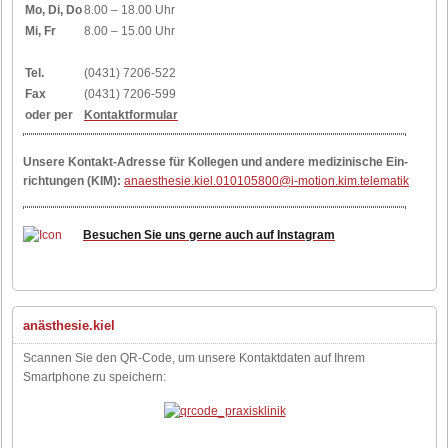
Mo, Di, Do
8.00 – 18.00 Uhr
Mi, Fr
8.00 – 15.00 Uhr
Tel.
(0431) 7206-522
Fax
(0431) 7206-599
oder per
Kontaktformular
Un­se­re Kon­takt-Adres­se für Kol­le­gen und an­de­re me­di­zi­ni­sche Ein­
rich­tun­gen (KIM):
anaesthesie.kiel.010105800@i-motion.kim.telematik
Besuchen Sie uns gerne auch auf Instagram
anästhesie.kiel
Scannen Sie den QR-Code, um unsere Kontaktdaten auf Ihrem
Smartphone zu speichern: