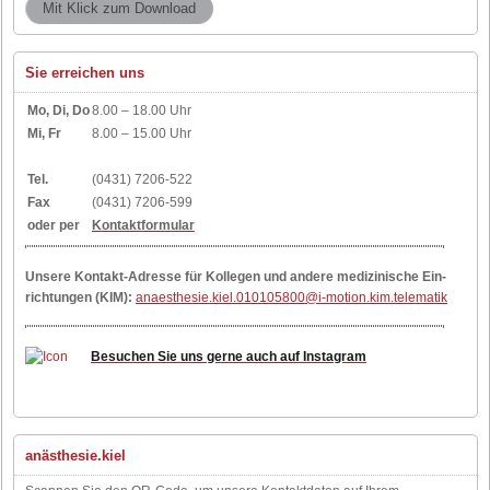
Sie erreichen uns
Mo, Di, Do
8.00 – 18.00 Uhr
Mi, Fr
8.00 – 15.00 Uhr
Tel.
(0431) 7206-522
Fax
(0431) 7206-599
oder per
Kontaktformular
Un­se­re Kon­takt-Adres­se für Kol­le­gen und an­de­re me­di­zi­ni­sche Ein­
rich­tun­gen (KIM):
anaesthesie.kiel.010105800@i-motion.kim.telematik
Besuchen Sie uns gerne auch auf Instagram
anästhesie.kiel